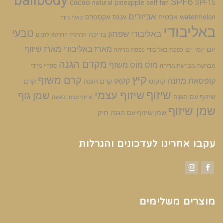
balibody
SPF6
cacao
natural
pineapple
self tan
SPF15
אביזרים
watermelon
אבטיח
אננס
אקספרס
באלי בודי
באליבודי
טבעי
באליבודי שפתון
בריכה
הדרגתי
הדרגתי לפנים
מארז באליבודי
מארז שיזוף
יום יומי
ים
כפפת באליבודי
כפפת מריחה
מקדם הגנה
מוס
מוס משזף
מברשת
מברשת מריחה
ספריי מיידי
קיץ
קרם משזף
קופסאת מתנה
קקאו
קוקוס
קרם הגנה
קרם
שיזוף
שיזוף עצמי
שמן גוף
שיזוף עם הגנה
שיזוף עצמי בשעה
שמן שיזוף
שמן שיזוף עם הגנה
תיק
עקבו אחרינו לעדכונים והגרלות
Instagram
Facebook
מוצרים משלימים