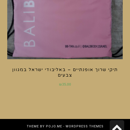
תיקי שרוך אופנתיים – באליבודי ישראל במגוון
צבעים
₪
35.00
גלילה
THEME BY
POJO.ME
- WORDPRESS THEMES