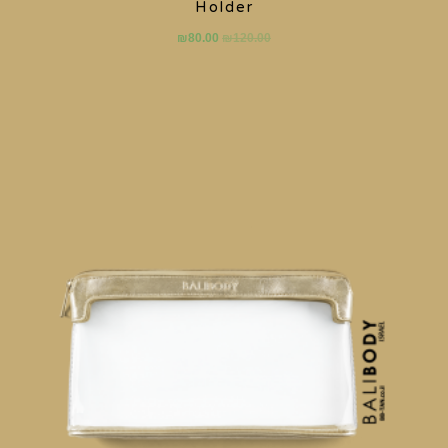
Holder
₪
80.00
₪
120.00