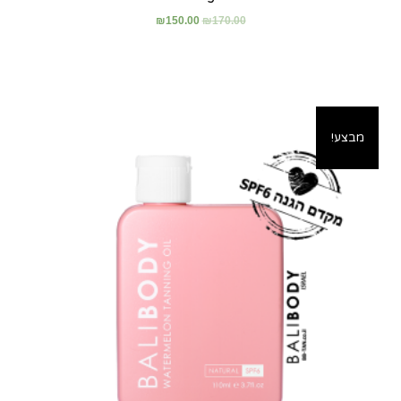
₪
150.00
₪
170.00
מבצע!