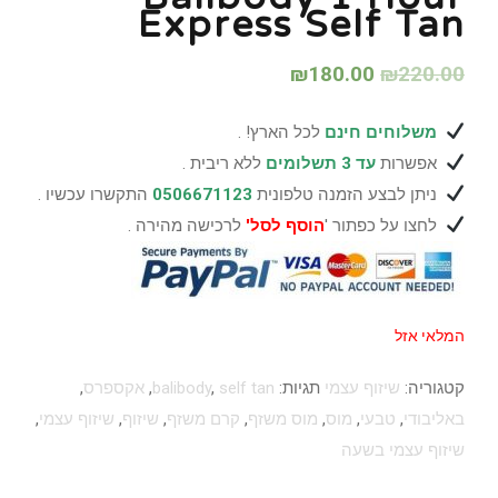
Express Self Tan
₪
180.00
₪
220.00
משלוחים חינם
לכל הארץ! .
אפשרות
עד 3 תשלומים
ללא ריבית .
ניתן לבצע הזמנה טלפונית
0506671123
התקשרו עכשיו .
לחצו על כפתור '
הוסף לסל'
לרכישה מהירה .
המלאי אזל
קטגוריה:
שיזוף עצמי
תגיות:
self tan
,
balibody
,
אקספרס
,
באליבודי
,
טבעי
,
מוס
,
מוס משזף
,
קרם משזף
,
שיזוף
,
שיזוף עצמי
,
שיזוף עצמי בשעה