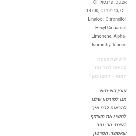
אצטט, פרנסול, CI
14700, CI 19140, CI ,
Linalool, Citronellol,
Hexyl Cinnamal,
Limonene, Alpha-
Isomethyl Ionone.
לרכישת כפפת
קטיפה למריחת
המוס – לחצו כאן !
אופן השימוש:
תנו לסירטון שלנו
להראות לכם איך
להשיג את השיזוף
העצמי הכי טוב
שאפשר. הסרטון