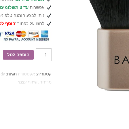
אפשרות
עד 3 תשלומים
ניתן לבצע הזמנה טלפוני
לחצו על כפתור '
הוסף לס
כמות
הוספה לסל
של
מברשת
קטגוריה:
אקססוריז
תגיות:
ody
מריחה
מריחה
,
שיזוף עצמי
-
Body
Blending
Brush