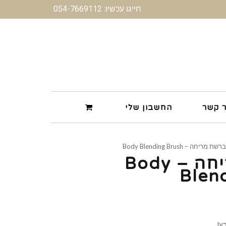
חייגו עכשיו: 054-7669112
ר קשר
החשבון שלי
ת מריחה – Body Blending Brush
מברשת מריחה – Body
Blen
! .