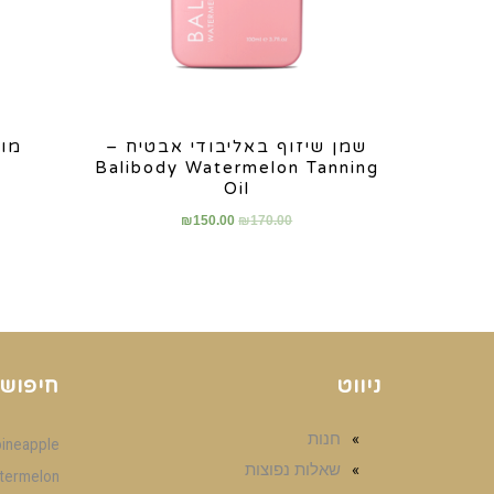
שמן שיזוף באליבודי אבטיח –
Balibody Watermelon Tanning
Oil
₪
150.00
₪
170.00
ניווט
חיפושי
חנות
pineapple
שאלות נפוצות
termelon