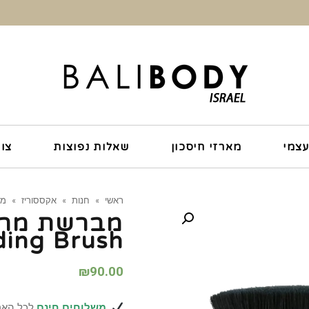
עצמי
מארזי חיסכון
שאלות נפוצות
צו
ראשי
»
חנות
»
אקססוריז
»
מברש
ding Brush
₪
90.00
משלוחים חינם
לכל הארץ