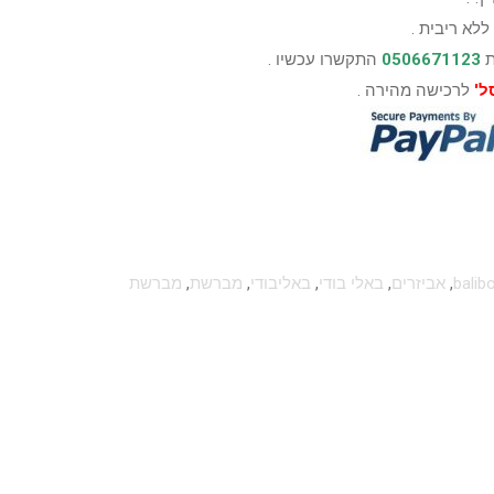
ללא ריבית .
ת
0506671123
התקשרו עכשיו .
ל'
לרכישה מהירה .
balib
,
אביזרים
,
באלי בודי
,
באליבודי
,
מברשת
,
מברשת