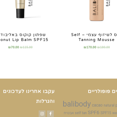
מוס לשיזוף עצמי – Self
שפתון קוקוס באליבודי
onut Lip Balm SPF15
Tanning Mousse
₪
70.00
₪
115.00
₪
170.00
₪
180.00
ם פופולריים
עקבו אחרינו לעדכונים
והגרלות
balibody
cacao
natural
SPF6
wa
SPF15
self tan
אבטיח