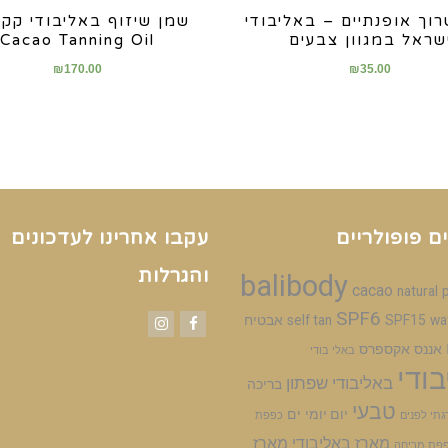
רוך אופנתיים – באליבודי
שמן שיזוף באליבודי קקא
שראל במגוון צבעים
Cacao Tanning Oil
₪
170.00
₪
35.00
ם פופולריים
עקבו אחרינו לעדכונים
והגרלות
balibody
cacao
natural
SPF6
wa
SPF15
self tan
אבטיח
אננס
אקספרס
Facebook
Instagram
באלי בודי
ודי
באליבודי שפתון
בריכה
טבעי
יום יומי
ים
גתי לפנים
כפפת
מארז באליבודי
מארז
פת מריחה