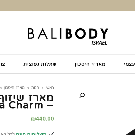
עצמי
מארזי חיסכון
שאלות נפוצות
צו
ראשי
»
חנות
»
מארזי חיסכון
»
מארז שיזוף
– Three's a Charm
₪
440.00
משלוחים חינם
לכל הארץ