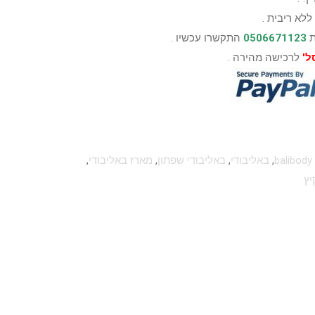
ללא ריבית .
ת
0506671123
התקשרו עכשיו .
ל'
לרכישה מהירה .
balibody
,
באליבודי
,
באליבודי שפתון
,
מארז באליבודי
,
יץ