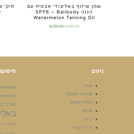
שמן שיזוף באליבודי אבטיח עם
תיקי ש
הגנה SPF6 – Balibody
י
Watermelon Tanning Oil
₪
150.00
₪
180.00
ניווט
חיפושי
חנות
pineapple
שאלות נפוצות
termelon
תנאיי שימוש
אביזרים
אודות
באליב
בלוג
הדרגתי
הדר
יצירת קשר
באליבודי
כפ