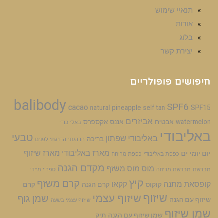
תנאיי שימוש
אודות
בלוג
יצירת קשר
חיפושים פופולריים
balibody
SPF6
cacao
natural
pineapple
self tan
SPF15
אביזרים
watermelon
אבטיח
אננס
אקספרס
באלי בודי
באליבודי
טבעי
באליבודי שפתון
בריכה
הדרגתי
הדרגתי לפנים
מארז באליבודי
מארז שיזוף
יום יומי
ים
כפפת באליבודי
כפפת מריחה
מקדם הגנה
מוס
מוס משזף
מברשת
מברשת מריחה
ספריי מיידי
קיץ
קרם משזף
קופסאת מתנה
קקאו
קוקוס
קרם הגנה
קרם
שיזוף
שיזוף עצמי
שמן גוף
שיזוף עם הגנה
שיזוף עצמי בשעה
שמן שיזוף
שמן שיזוף עם הגנה
תיק