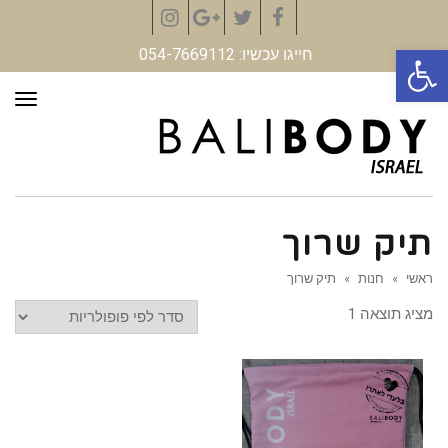
Instagram
Google+
Twitter
Facebook
פתח סרגל נגישות
חייגו עכשיו: 054-7669112
תפר
תיק שרוך
ראשי
»
חנות
»
תיק שרוך
מציג תוצאה 1