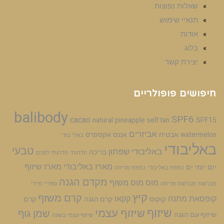
שאלות נפוצות
תנאיי שימוש
אודות
בלוג
יצירת קשר
חיפושים פופולריים
balibody
SPF6
cacao
natural
pineapple
self tan
SPF15
אביזרים
watermelon
אבטיח
אננס
אקספרס
באלי בודי
באליבודי
טבעי
באליבודי שפתון
בריכה
הדרגתי
הדרגתי לפנים
מארז באליבודי
מארז שיזוף
יום יומי
ים
כפפת באליבודי
כפפת מריחה
מקדם הגנה
מוס
מוס משזף
מברשת
מברשת מריחה
ספריי מיידי
קיץ
קרם משזף
קופסאת מתנה
קקאו
קוקוס
קרם הגנה
קרם
שיזוף
שיזוף עצמי
שמן גוף
שיזוף עם הגנה
שיזוף עצמי בשעה