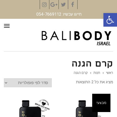
Instagram
Google+
Twitter
Facebook
פתח סרגל נגישות
חייגו עכשיו: 054-7669112
תפר
קרם הגנה
ראשי
»
חנות
»
קרם הגנה
מציג את כל 2 התוצאות
מבצע!