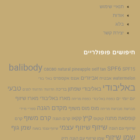
תנאיי שימוש
אודות
בלוג
יצירת קשר
חיפושים פופולריים
balibody
SPF6
cacao
natural
pineapple
self tan
SPF15
אביזרים
watermelon
אבטיח
אננס
אקספרס
באלי בודי
באליבודי
טבעי
באליבודי שפתון
בריכה
הדרגתי
הדרגתי לפנים
מארז באליבודי
מארז שיזוף
יום יומי
ים
כפפת באליבודי
כפפת מריחה
מקדם הגנה
מוס
מוס משזף
מברשת
מברשת מריחה
ספריי מיידי
קיץ
קרם משזף
קופסאת מתנה
קקאו
קוקוס
קרם הגנה
קרם
שיזוף
שיזוף עצמי
שמן גוף
שיזוף עם הגנה
שיזוף עצמי בשעה
שמן שיזוף
שמן שיזוף עם הגנה
תיק