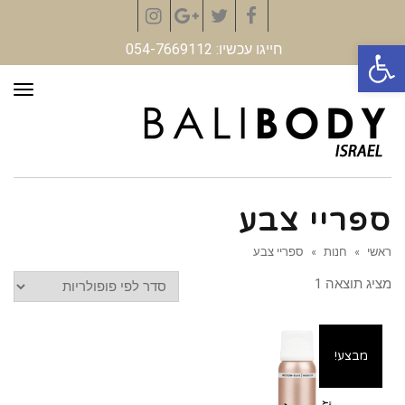
Instagram
Google+
Twitter
Facebook
פתח סרגל נגישות
חייגו עכשיו: 054-7669112
תפר
ספריי צבע
ראשי
»
חנות
»
ספריי צבע
מציג תוצאה 1
מבצע!