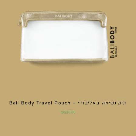
תיק נשיאה באליבודי – Bali Body Travel Pouch
₪
130.00