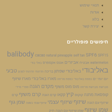
תנאיי שימוש
אודות
בלוג
יצירת קשר
חיפושים פופולריים
balibody
SPF6
cacao
natural
pineapple
self tan
SPF15
אביזרים
watermelon
אבטיח
אננס
אקספרס
באלי בודי
באליבודי
טבעי
באליבודי שפתון
בריכה
הדרגתי
הדרגתי לפנים
מארז באליבודי
מארז שיזוף
יום יומי
ים
כפפת באליבודי
כפפת מריחה
מקדם הגנה
מוס
מוס משזף
מברשת
מברשת מריחה
ספריי מיידי
קיץ
קרם משזף
קופסאת מתנה
קקאו
קוקוס
קרם הגנה
קרם
שיזוף
שיזוף עצמי
שמן גוף
שיזוף עם הגנה
שיזוף עצמי בשעה
שמן שיזוף
שמן שיזוף עם הגנה
תיק