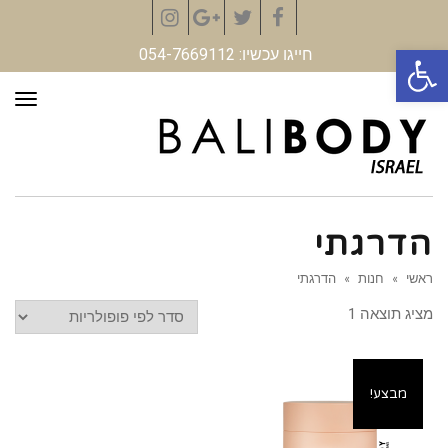
Instagram
Google+
Twitter
Facebook
פתח סרגל נגישות
חייגו עכשיו: 054-7669112
תפר
הדרגתי
ראשי
»
חנות
»
הדרגתי
מציג תוצאה 1
מבצע!