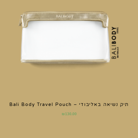
תיק נשיאה באליבודי – Bali Body Travel Pouch
₪
130.00