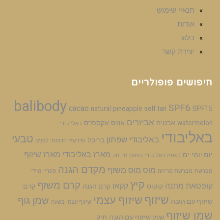
תנאיי שימוש
אודות
בלוג
יצירת קשר
חיפושים פופולריים
balibody
SPF6
cacao
natural
pineapple
self tan
SPF15
אביזרים
watermelon
אבטיח
אננס
אקספרס
באלי בודי
באליבודי
טבעי
באליבודי שפתון
בריכה
הדרגתי
הדרגתי לפנים
מארז באליבודי
מארז שיזוף
יום יומי
ים
כפפת באליבודי
כפפת מריחה
מקדם הגנה
מוס
מוס משזף
מברשת
מברשת מריחה
ספריי מיידי
קיץ
קרם משזף
קופסאת מתנה
קקאו
קוקוס
קרם הגנה
קרם
שיזוף
שיזוף עצמי
שמן גוף
שיזוף עם הגנה
שיזוף עצמי בשעה
שמן שיזוף
שמן שיזוף עם הגנה
תיק