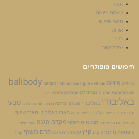
חנות
שאלות נפוצות
תנאיי שימוש
אודות
בלוג
יצירת קשר
חיפושים פופולריים
balibody
SPF6
cacao
natural
pineapple
self tan
SPF15
אביזרים
watermelon
אבטיח
אננס
אקספרס
באלי בודי
באליבודי
טבעי
באליבודי שפתון
בריכה
הדרגתי
הדרגתי לפנים
מארז באליבודי
מארז שיזוף
יום יומי
ים
כפפת באליבודי
כפפת מריחה
מקדם הגנה
מוס
מוס משזף
מברשת
מברשת מריחה
ספריי מיידי
קיץ
קרם משזף
קופסאת מתנה
קקאו
קוקוס
קרם הגנה
קרם