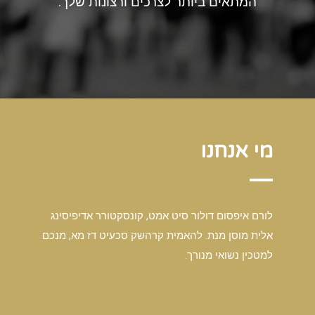
המתאים ביותר לצרכים ורצונות שלך.
מי אנחנו
לורם איפסום דולור סיט אמט, קונסקטורר אדיפיסינג
אלית מוסן מנת. להאמית קרהשק סכעיט דז מא, מנכם
למטכין נשואי מנורך.