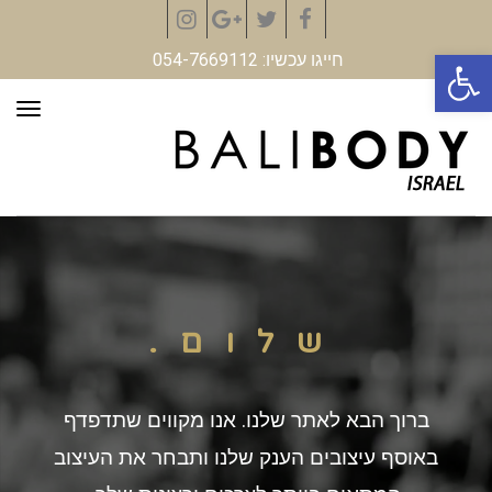
Instagram
Google+
Twitter
Facebook
פתח סרגל נגישות
חייגו עכשיו: 054-7669112
תפר
שלום.
ברוך הבא לאתר שלנו. אנו מקווים שתדפדף
באוסף עיצובים הענק שלנו ותבחר את העיצוב