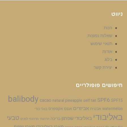
ניווט
חנות
שאלות נפוצות
תנאיי שימוש
אודות
בלוג
יצירת קשר
חיפושים פופולריים
balibody
SPF6
cacao
natural
pineapple
self tan
SPF15
אביזרים
watermelon
אבטיח
אננס
אקספרס
באלי בודי
באליבודי
טבעי
באליבודי שפתון
בריכה
הדרגתי
הדרגתי לפנים
מארז באליבודי
מארז שיזוף