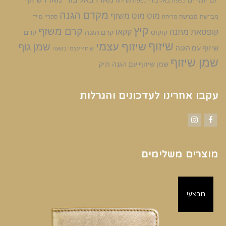
יום יומי
ים
כפפת באליבודי
כפפת מריחה
מקדם הגנה
מוס
מוס משזף
מברשת
מברשת מריחה
ספריי מיידי
קיץ
קרם משזף
קופסאת מתנה
קקאו
קוקוס
קרם הגנה
קרם
שיזוף
שיזוף עצמי
שמן גוף
שיזוף עם הגנה
שיזוף עצמי בשעה
שמן שיזוף
שמן שיזוף עם הגנה
תיק
עקבו אחרינו לעדכונים והגרלות
Instagram
Facebook
מוצרים משלימים
מבצע!